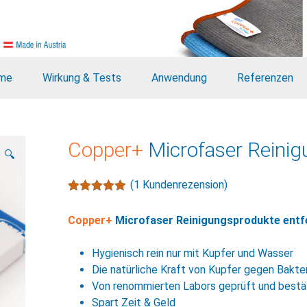
me
Wirkung & Tests
Anwendung
Referenzen
Copper+
Microfaser Reinig
🔍
(
1
Kundenrezension)
Bewertet mit
1
5.00
von 5,
Copper+
Microfaser Reinigungsprodukte entfe
basierend
auf
Kundenbewe
Hygienisch rein nur mit Kupfer und Wasser
rtung
Die natürliche Kraft von Kupfer gegen Bakter
Von renommierten Labors geprüft und bestä
Spart Zeit & Geld