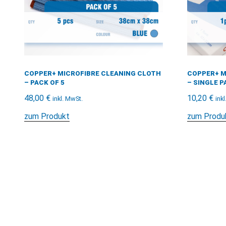
COPPER+ MICROFIBRE CLEANING CLOTH
COPPER+ M
– PACK OF 5
– SINGLE P
48,00
€
10,20
€
inkl. MwSt.
ink
zum Produkt
zum Produ