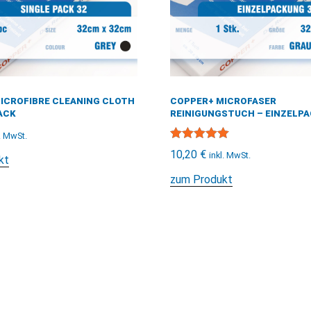
ICROFIBRE CLEANING CLOTH
COPPER+ MICROFASER
ACK
REINIGUNGSTUCH – EINZELP
l. MwSt.
Bewertet mit
10,20
€
inkl. MwSt.
kt
5.00
von 5
zum Produkt